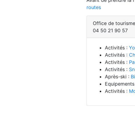
Avant de prendre la ro
routes
Office de tourisme
04 50 21 90 57
Activités :
Yo
Activités :
Ch
Activités :
Pa
Activités :
Sn
Après-ski :
B
Equipements
Activités :
Mo