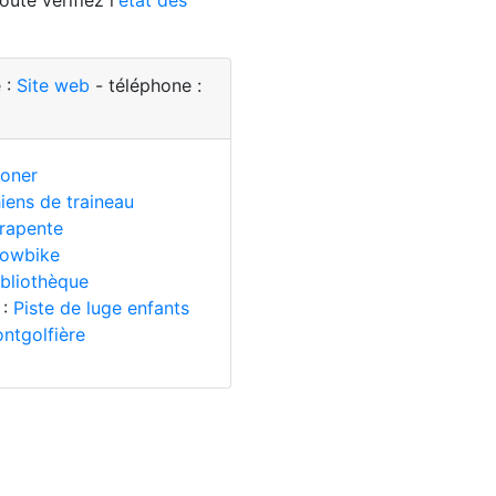
ute vérifiez l'
état des
 :
Site web
- téléphone :
oner
iens de traineau
rapente
owbike
ibliothèque
 :
Piste de luge enfants
ntgolfière