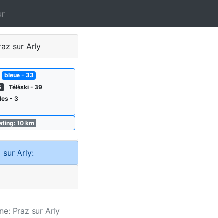
ur
az sur Arly
bleue - 33
5
Téléski - 39
les - 3
kating: 10 km
 sur Arly:
ne: Praz sur Arly