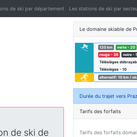
ions de ski par département
Les stations de ski par secte
Le domaine skiable de Pr
120 km
verte - 20
rouge - 36
noire - 
Télésièges débrayab
Télésièges - 10
alternatif: 10 km / s
Durée du trajet vers Praz
Tarifs des forfaits
on de ski de
Tarifs des forfaits domai