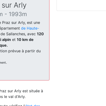
 sur Arly
m - 1993m
e Praz sur Arly, est une
 département
de Haute-
 de Sallanches, avec
120
i alpin
et
10 km de
ique.
tion prévue à partir du
.
ment
Praz sur Arly est située à
 le val d'Arly.