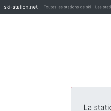
ski-station.net
Toutes les stations de ski
Les stat
La stati