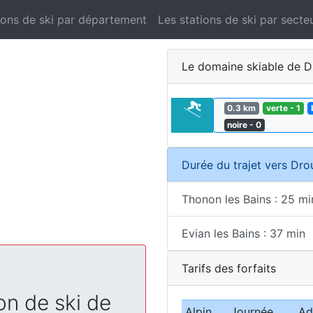
ions de ski par département
Les stations de ski par secte
Le domaine skiable de D
0.3 km
verte - 1
noire - 0
Durée du trajet vers Dro
Thonon les Bains : 25 mi
Evian les Bains : 37 min
Tarifs des forfaits
on de ski de
Alpin
Journée
Ad