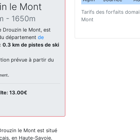
in le Mont
Tarifs des forfaits domai
m - 1650m
Mont
e Drouzin le Mont, est
i du département
de
c
0.3 km de pistes de ski
tion prévue à partir du
.
ment
ulte: 13.00€
Drouzin le Mont est situé
çais, en Haute-Savoie.