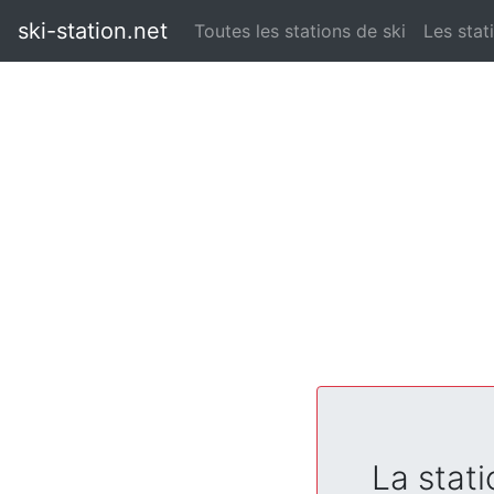
ski-station.net
Toutes les stations de ski
Les stat
La stati