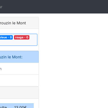
ur
rouzin le Mont
bleue - 0
rouge - 0
uzin le Mont:
n
ulte
13.00€