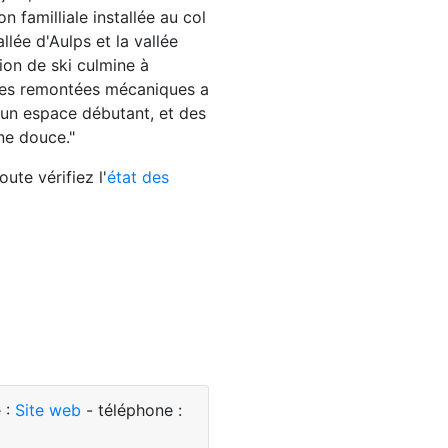
on familliale installée au col
llée d'Aulps et la vallée
ion de ski culmine à
es remontées mécaniques a
 un espace débutant, et des
ne douce."
ute vérifiez l'
état des
 :
Site web
- téléphone :