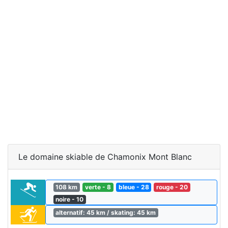
Le domaine skiable de Chamonix Mont Blanc
108 km
verte - 8
bleue - 28
rouge - 20
noire - 10
alternatif: 45 km / skating: 45 km